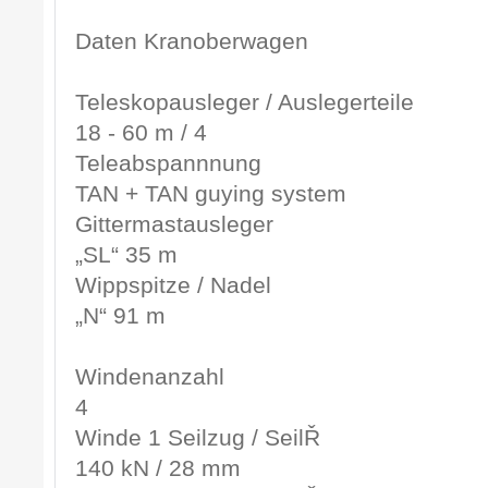
Daten Kranoberwagen
Teleskopausleger / Auslegerteile
18 - 60 m / 4
Teleabspannnung
TAN + TAN guying system
Gittermastausleger
„SL“ 35 m
Wippspitze / Nadel
„N“ 91 m
Windenanzahl
4
Winde 1 Seilzug / SeilŘ
140 kN / 28 mm